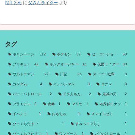
程まとめ
に
父さんライダー
より
タグ
キャンペーン
112
ポケモン
57
ヒーローショー
50
プリキュア
42
キングオージャー
32
仮面ライダー
30
ウルトラマン
27
日記
25
スーパー戦隊
8
ガンダム
4
アンパンマン
3
コナン
3
パウ・パトロール
2
ドラえもん
2
鬼滅の刃
2
プラモデル
2
攻略
1
マリオ
1
名探偵コナン
1
イベント
1
おもちゃ
1
スマイルゼミ
1
びっくらたまご
1
すみっコぐらし
1
びっくら？たまご
1
ワンピース
1
パウパトロール
1