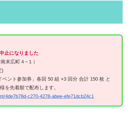
中止になりました
島市南末広町４−１）
定)
ベント参加券」各回 50 組 ×3 回分 合計 150 枚 と
 名様を先着順で配布します。
vent/4de7b78d-c270-4278-abee-efe71dcb24c1