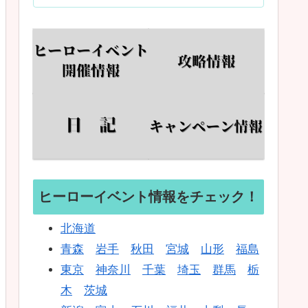
ヒーローイベント情報をチェック！
北海道
青森
岩手
秋田
宮城
山形
福島
東京
神奈川
千葉
埼玉
群馬
栃
木
茨城