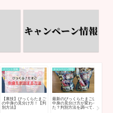
イベント攻略
キャンペーン情報
イベント情
【裏技】びっくらたまご
最新のびっくらたまごは
神奈川
の中身の見分け方！【判
中身の見分け方が変わっ
ショー
別方法】
た？判別方法を調べて黒
ー・イ
いレックウザをねらって
とめ