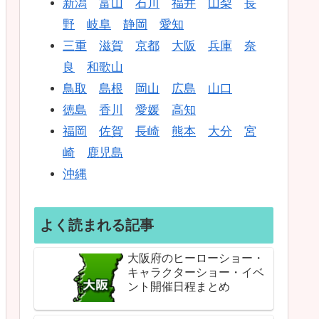
新潟
富山
石川
福井
山梨
長
野
岐阜
静岡
愛知
三重
滋賀
京都
大阪
兵庫
奈
良
和歌山
鳥取
島根
岡山
広島
山口
徳島
香川
愛媛
高知
福岡
佐賀
長崎
熊本
大分
宮
崎
鹿児島
沖縄
よく読まれる記事
大阪府のヒーローショー・
キャラクターショー・イベ
ント開催日程まとめ