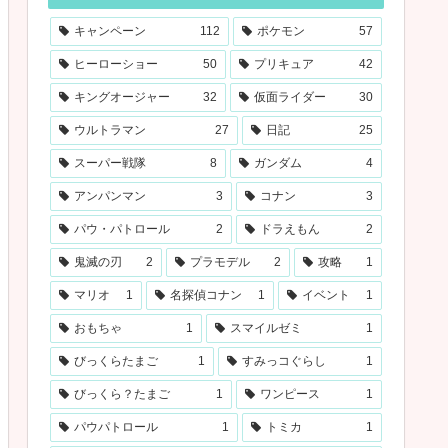
キャンペーン
112
ポケモン
57
ヒーローショー
50
プリキュア
42
キングオージャー
32
仮面ライダー
30
ウルトラマン
27
日記
25
スーパー戦隊
8
ガンダム
4
アンパンマン
3
コナン
3
パウ・パトロール
2
ドラえもん
2
鬼滅の刃
2
プラモデル
2
攻略
1
マリオ
1
名探偵コナン
1
イベント
1
おもちゃ
1
スマイルゼミ
1
びっくらたまご
1
すみっコぐらし
1
びっくら？たまご
1
ワンピース
1
パウパトロール
1
トミカ
1