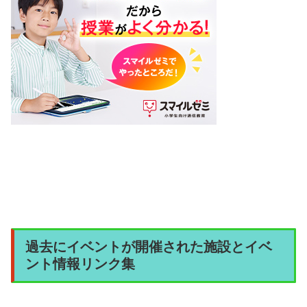
では、お…
2026.06.23
tousanrider.com
サントリー自販機で名探偵コナンのアクリルスタ
ンドが当たるキャンペーン！
いつも読んでいただいてありがとうございます！このブログは
ヒーローショーの情報を中心に子どもを楽しませるための情報
を発信しています。キャンペーン概要公式HP高いからあんま
り自販機でジュース買いたくないけど、コナンのグッズが当た
るなら買ってみよ…
2026.06.03
tousanrider.com
過去にイベントが開催された施設とイベ
ント情報リンク集