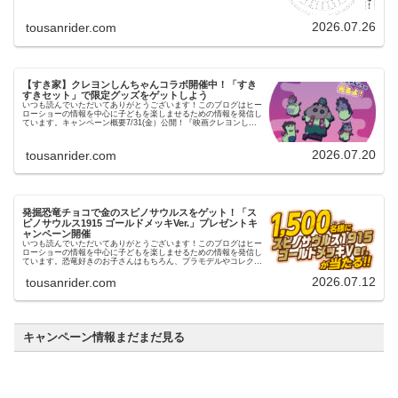
るゲームセンターでゼッツとノクスのカードがもらえるキャンペ
ー…
2026.07.26
tousanrider.com
【すき家】クレヨンしんちゃんコラボ開催中！「すき
すきセット」で限定グッズをゲットしよう
いつも読んでいただいてありがとうございます！このブログはヒー
ローショーの情報を中心に子どもを楽しませるための情報を発信し
ています。キャンペーン概要7/31(金）公開！『映画クレヨンしん
ちゃん 奇々怪々！オラの妖怪バケ～ション』を記念して映画…
2026.07.20
tousanrider.com
発掘恐竜チョコで金のスピノサウルスをゲット！「ス
ピノサウルス1915 ゴールドメッキVer.」プレゼントキ
ャンペーン開催
いつも読んでいただいてありがとうございます！このブログはヒー
ローショーの情報を中心に子どもを楽しませるための情報を発信し
ています。恐竜好きのお子さんはもちろん、プラモデルやコレクシ
ョンが好きな方にも見逃せないキャンペーンがスタートしまし
た！…
2026.07.12
tousanrider.com
キャンペーン情報まだまだ見る
明治ブルガリアヨーグルト × 『トイ・ストーリー
5』コラボキャンペーン
いつも読んでいただいてありがとうございます！このブログは
ヒーローショーの情報を中心に子どもを楽しませるための情報