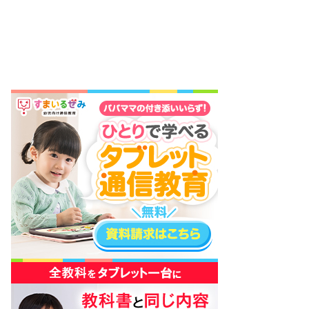
を発信しています。キャンペーン概要映画『トイ・ストーリー
5』公開を記念して、対象の明治ブルガリアヨーグルトを購入
すると、抽選でオ…
2026.07.04
tousanrider.com
アンパンマンジュースでアンパンマングッズが抽
選で500名に当たるキャンペーン【7/1～8/31】
いつも読んでいただいてありがとうございます！このブログは
ヒーローショーの情報を中心に子どもを楽しませるための情報
を発信しています。キャンペーン概要2026年も、**明治「そ
れいけ！アンパンマン 夏のオールスターキャンペーン2026」
**が開…
2026.07.01
tousanrider.com
ファミレス Joyfull で鬼滅の刃コラボ開催！
7/14(火)からスタート！
いつも読んでいただいてありがとうございます！このブログは
ヒーローショーの情報を中心に子どもを楽しませるための情報
を発信しています。キャンペーン概要国民的、いや世界的人気
アニメの「鬼滅の刃」とのコラボキャンペーン2024年に実施
されたコラボで…
2026.07.01
tousanrider.com
名探偵プリキュアの映画の入場者プレゼントが公
開。今年も豪華！
いつも読んでいただいてありがとうございます！このブログは
ヒーローショーの情報を中心に子どもを楽しませるための情報
を発信しています。「ポチタンミラクルライト」2026年9月18
日公開の『映画名探偵プリキュア！ 不思議な庭と2人の秘密』