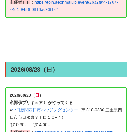
主催者ＨＰ
：
https://toin.aeonmall.jp/event/2b32faf4-1707-
44d1-9456-0816ac93f147
2026/08/23（日）
2026/08/23（
日
）
名探偵プリキュア！ がやってくる！
●
中日新聞四日市ハウジングセンター
（〒510-0886 三重県四
日市市日永東３丁目１０−４）
①10:30～ ②14:00～
主催者ＨＰ
：
https://www.e-a-site.com/event_info/detail/?