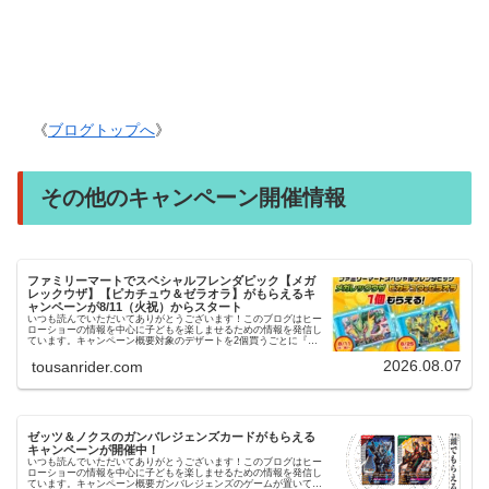
《
ブログトップへ
》
その他のキャンペーン開催情報
ファミリーマートでスペシャルフレンダピック【メガ
レックウザ】【ピカチュウ＆ゼラオラ】がもらえるキ
ャンペーンが8/11（火祝）からスタート
いつも読んでいただいてありがとうございます！このブログはヒー
ローショーの情報を中心に子どもを楽しませるための情報を発信し
ています。キャンペーン概要対象のデザートを2個買うごとに『メ
ガレックウザ』対象のパンを３個買うごとに『ピカチュウ＆ゼラ
オ…
2026.08.07
tousanrider.com
ゼッツ＆ノクスのガンバレジェンズカードがもらえる
キャンペーンが開催中！
いつも読んでいただいてありがとうございます！このブログはヒー
ローショーの情報を中心に子どもを楽しませるための情報を発信し
ています。キャンペーン概要ガンバレジェンズのゲームが置いてあ