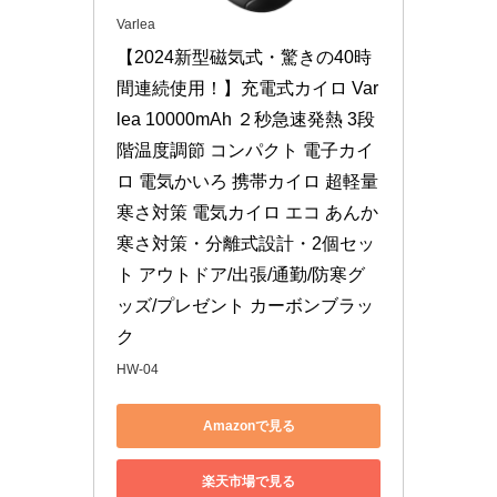
Varlea
【2024新型磁気式・驚きの40時
間連続使用！】充電式カイロ Var
lea 10000mAh ２秒急速発熱 3段
階温度調節 コンパクト 電子カイ
ロ 電気かいろ 携帯カイロ 超軽量 
寒さ対策 電気カイロ エコ あんか 
寒さ対策・分離式設計・2個セッ
ト アウトドア/出張/通勤/防寒グ
ッズ/プレゼント カーボンブラッ
ク
HW-04
Amazonで見る
楽天市場で見る