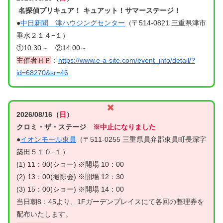
名探偵プリキュア！ キュアット！サマーステージ！
●
中日新聞 津ハウジングセンター
（〒514-0821 三重県津市
垂水２１４−１）
①10:30～ ②14:00～
主催者ＨＰ
：
https://www.e-a-site.com/event_info/detail/?
id=68270&sr=46
2026/08/16（
日
）
クロミ・ザ・ステージ
※中止になりました
●
イオンモール東員
（〒511-0255 三重県員弁郡東員町長深字
築田５１０−１）
(1) 11：00(ショー) ※開場 10：00
(2) 13：00(撮影会) ※開場 12：30
(3) 15：00(ショー) ※開場 14：00
当日朝8：45より、1Fガーデンプレイスにて各回の整理券を
配布いたします。