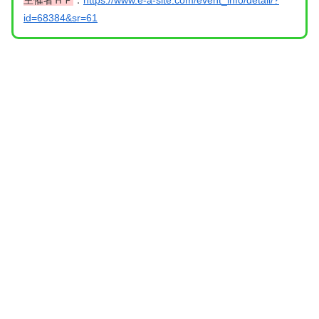
id=68384&sr=61