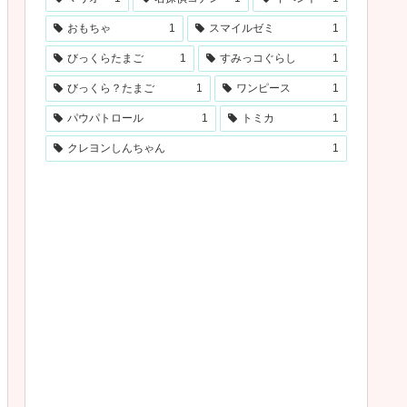
おもちゃ
1
スマイルゼミ
1
びっくらたまご
1
すみっコぐらし
1
びっくら？たまご
1
ワンピース
1
パウパトロール
1
トミカ
1
クレヨンしんちゃん
1