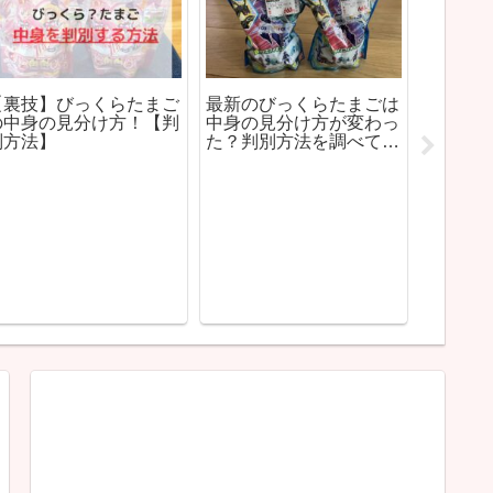
【裏技】びっくらたまご
最新のびっくらたまごは
埼玉県
の中身の見分け方！【判
中身の見分け方が変わっ
ョー・
別方法】
た？判別方法を調べて黒
イベン
いレックウザをねらって
みた！