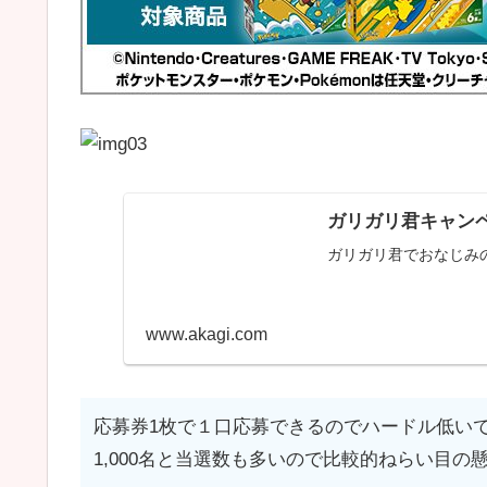
ガリガリ君キャン
ガリガリ君でおなじみ
www.akagi.com
応募券1枚で１口応募できるのでハードル低い
1,000名と当選数も多いので比較的ねらい目の