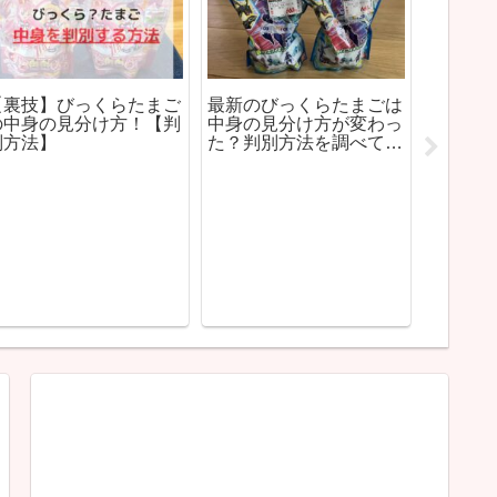
【裏技】びっくらたまご
最新のびっくらたまごは
神奈川
の中身の見分け方！【判
中身の見分け方が変わっ
ショー
別方法】
た？判別方法を調べて黒
ー・イ
いレックウザをねらって
とめ
みた！