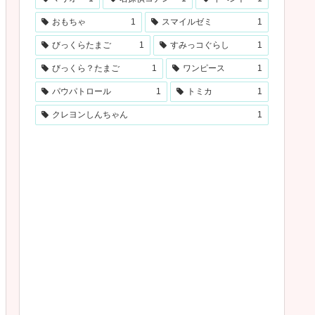
おもちゃ
1
スマイルゼミ
1
びっくらたまご
1
すみっコぐらし
1
びっくら？たまご
1
ワンピース
1
パウパトロール
1
トミカ
1
クレヨンしんちゃん
1