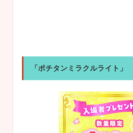
「
ポチタンミラクルライト
」