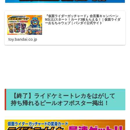
『仮面ライダーガッチャード』合言葉キャンペーン
9/2(土)スタート！カード3枚もらえる！｜仮面ライダ
ーおもちゃウェブ｜バンダイ公式サイト
toy.bandai.co.jp
【終了】ライドケミートレカをはがして
持ち帰れるピールオフポスター掲出！