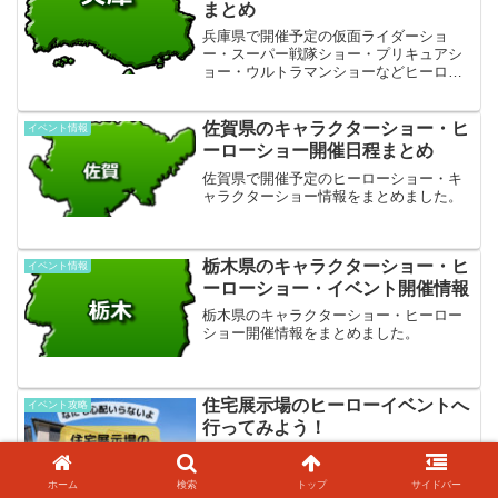
まとめ
兵庫県で開催予定の仮面ライダーショ
ー・スーパー戦隊ショー・プリキュアシ
ョー・ウルトラマンショーなどヒーロー
に会えるイベントをまとめました。
佐賀県のキャラクターショー・ヒ
イベント情報
ーローショー開催日程まとめ
佐賀県で開催予定のヒーローショー・キ
ャラクターショー情報をまとめました。
栃木県のキャラクターショー・ヒ
イベント情報
ーローショー・イベント開催情報
栃木県のキャラクターショー・ヒーロー
ショー開催情報をまとめました。
住宅展示場のヒーローイベントへ
イベント攻略
行ってみよう！
住宅展示場のヒーローショー・ヒーロー
写真撮影会へ行ってみよう。住宅展示場
ホーム
検索
トップ
サイドバー
のヒーローイベントに参加したことがな