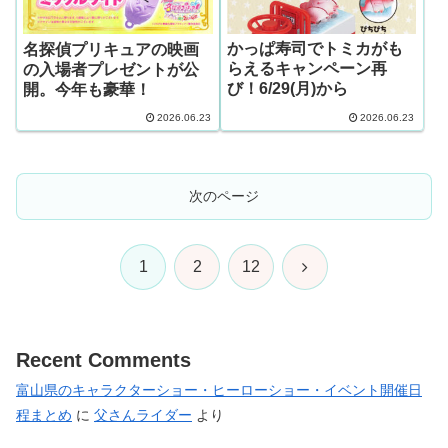
かっぱ寿司でトミカがも
名探偵プリキュアの映画
らえるキャンペーン再
の入場者プレゼントが公
び！6/29(月)から
開。今年も豪華！
2026.06.23
2026.06.23
次のページ
次
1
2
12
へ
Recent Comments
富山県のキャラクターショー・ヒーローショー・イベント開催日
程まとめ
に
父さんライダー
より