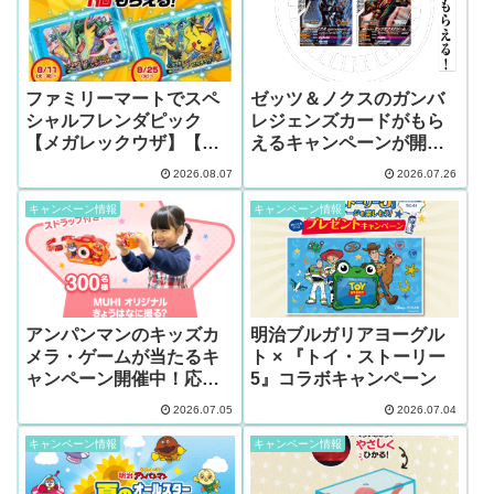
ファミリーマートでスペ
ゼッツ＆ノクスのガンバ
シャルフレンダピック
レジェンズカードがもら
【メガレックウザ】【ピ
えるキャンペーンが開催
カチュウ＆ゼラオラ】が
中！
2026.08.07
2026.07.26
もらえるキャンペーンが
8/11（火祝）からスター
キャンペーン情報
キャンペーン情報
ト
アンパンマンのキッズカ
明治ブルガリアヨーグル
メラ・ゲームが当たるキ
ト × 『トイ・ストーリー
ャンペーン開催中！応募
5』コラボキャンペーン
は条件なし‼
2026.07.05
2026.07.04
キャンペーン情報
キャンペーン情報