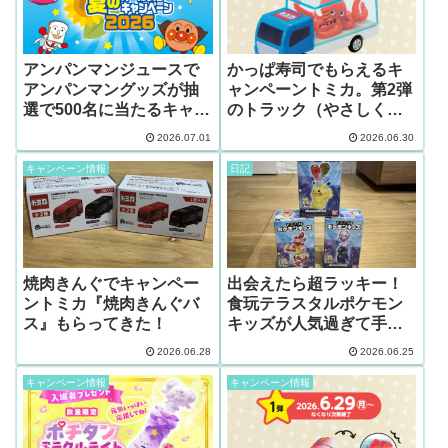
アンパンマンジュースで
かっぱ寿司でもらえるキ
アンパンマングッズが抽
ャンペーントミカ。第2弾
選で500名に当たるキャン
のトラック（やさしく光
ペーン【7/1～8/31】
るたこ）が発表された
2026.07.01
2026.06.30
よ。
キャンペーン情報
日記
焼肉きんぐでキャンペー
出会えたら超ラッキー！
ントミカ『焼肉きんぐバ
食玩テラスタルポケモン
ス』もらってきた！
キッズが人気過ぎて手に
入らない！
2026.06.28
2026.06.25
キャンペーン情報
キャンペーン情報