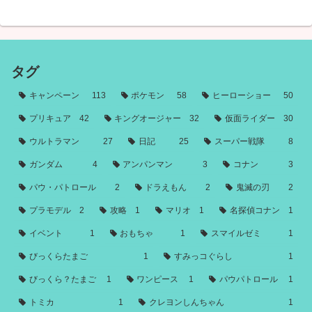
タグ
キャンペーン
113
ポケモン
58
ヒーローショー
50
プリキュア
42
キングオージャー
32
仮面ライダー
30
ウルトラマン
27
日記
25
スーパー戦隊
8
ガンダム
4
アンパンマン
3
コナン
3
パウ・パトロール
2
ドラえもん
2
鬼滅の刃
2
プラモデル
2
攻略
1
マリオ
1
名探偵コナン
1
イベント
1
おもちゃ
1
スマイルゼミ
1
びっくらたまご
1
すみっコぐらし
1
びっくら？たまご
1
ワンピース
1
パウパトロール
1
トミカ
1
クレヨンしんちゃん
1