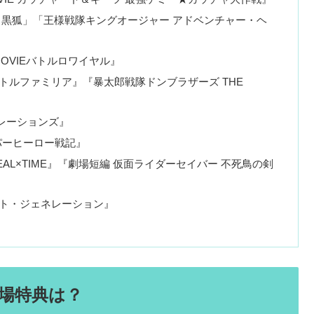
スと黒狐」「王様戦隊キングオージャー アドベンチャー・ヘ
MOVIEバトルロワイヤル』
バトルファミリア』『暴太郎戦隊ドンブラザーズ THE
ネレーションズ』
ーパーヒーロー戦記』
EAL×TIME』『劇場短編 仮面ライダーセイバー 不死鳥の剣
スト・ジェネレーション』
場特典は？