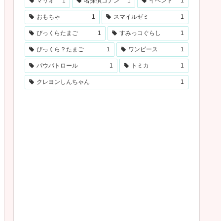
マリオ
1
名探偵コナン
1
イベント
1
おもちゃ
1
スマイルゼミ
1
びっくらたまご
1
すみっコぐらし
1
びっくら？たまご
1
ワンピース
1
パウパトロール
1
トミカ
1
クレヨンしんちゃん
1