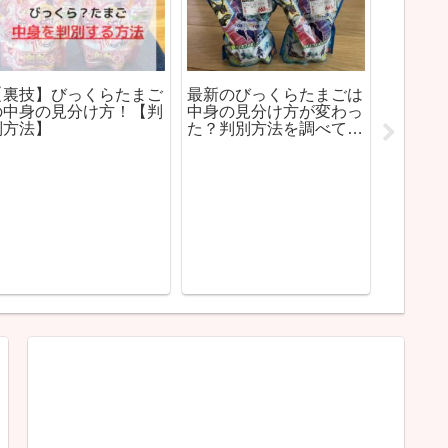
【裏技】びっくらたまご
最新のびっくらたまごは
埼玉県
の中身の見分け方！【判
中身の見分け方が変わっ
ョー・
別方法】
た？判別方法を調べて黒
イベン
いレックウザをねらって
みた！