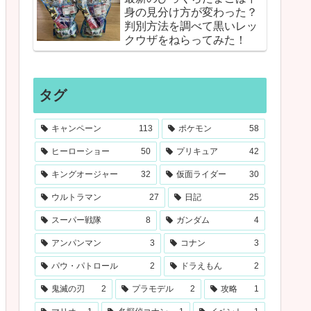
身の見分け方が変わった？
判別方法を調べて黒いレッ
クウザをねらってみた！
タグ
キャンペーン
113
ポケモン
58
ヒーローショー
50
プリキュア
42
キングオージャー
32
仮面ライダー
30
ウルトラマン
27
日記
25
スーパー戦隊
8
ガンダム
4
アンパンマン
3
コナン
3
パウ・パトロール
2
ドラえもん
2
鬼滅の刃
2
プラモデル
2
攻略
1