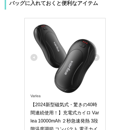
2026.06.23
バッグに入れておくと便利なアイテム
tousanrider.com
サントリー自販機で名探偵コナンのアクリルスタ
ンドが当たるキャンペーン！
いつも読んでいただいてありがとうございます！このブログは
ヒーローショーの情報を中心に子どもを楽しませるための情報
を発信しています。キャンペーン概要公式HP高いからあんま
り自販機でジュース買いたくないけど、コナンのグッズが当た
るなら買ってみよ…
2026.06.03
tousanrider.com
Varlea
【2024新型磁気式・驚きの40時
間連続使用！】充電式カイロ Var
lea 10000mAh ２秒急速発熱 3段
階温度調節 コンパクト 電子カイ