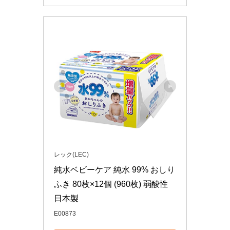
レック(LEC)
純水ベビーケア 純水 99% おしり
ふき 80枚×12個 (960枚) 弱酸性 
日本製
E00873