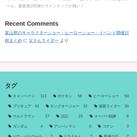
ール。最新第205弾のラインナップが熱い！
Recent Comments
富山県のキャラクターショー・ヒーローショー・イベント開催日
程まとめ
に
父さんライダー
より
タグ
キャンペーン
113
ポケモン
58
ヒーローショー
50
プリキュア
42
キングオージャー
32
仮面ライダー
30
ウルトラマン
27
日記
25
スーパー戦隊
8
ガンダム
4
アンパンマン
3
コナン
3
パウ・パトロール
2
ドラえもん
2
鬼滅の刃
2