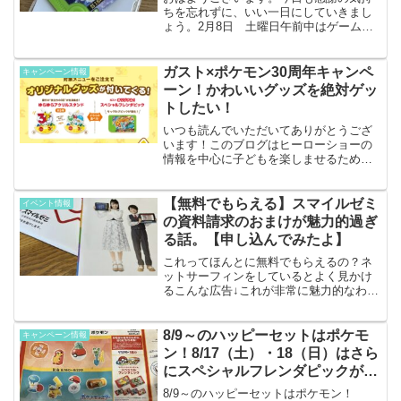
ちを忘れずに、いい一日にしていきまし
ょう。2月8日 土曜日午前中はゲームセ
ンターへ今日はポケモンフレンダのテラ
パゴスのピックがもらえるキャンペーン
の開始日です。メザスタ時代は開始日の
ガスト×ポケモン30周年キャンペ
キャンペーン情報
午前中にはすでに配布終...
ーン！かわいいグッズを絶対ゲッ
トしたい！
いつも読んでいただいてありがとうござ
います！このブログはヒーローショーの
情報を中心に子どもを楽しませるための
情報を発信しています。キャンペーン概
要ガストで対象メニューを注文するとポ
ケモンオリジナルグッズがもらえるキャ
【無料でもらえる】スマイルゼミ
イベント情報
ンペーンが4/23㈭から...
の資料請求のおまけが魅力的過ぎ
る話。【申し込んでみたよ】
これってほんとに無料でもらえるの？ネ
ットサーフィンをしているとよく見かけ
るこんな広告↓これが非常に魅力的なわけ
です。我が子は今６歳の小１と４歳の年
中。両方男。絶賛ポケモンにドハマリ中
で、なんでもポケモンの絵が入っている
8/9～のハッピーセットはポケモ
キャンペーン情報
ものを与えれば、狂った...
ン！8/17（土）・18（日）はさら
にスペシャルフレンダピックがも
らえる！
8/9～のハッピーセットはポケモン！