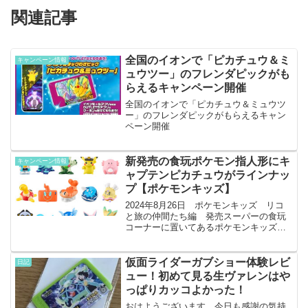
関連記事
全国のイオンで「ピカチュウ＆ミ
キャンペーン情報
ュウツー」のフレンダピックがも
らえるキャンペーン開催
全国のイオンで「ピカチュウ＆ミュウツ
ー」のフレンダピックがもらえるキャン
ペーン開催
新発売の食玩ポケモン指人形にキ
キャンペーン情報
ャプテンピカチュウがラインナッ
プ【ポケモンキッズ】
2024年8月26日 ポケモンキッズ リコ
と旅の仲間たち編 発売スーパーの食玩
コーナーに置いてあるポケモンキッズに
新弾登場。今回はアニメで活躍するポケ
モン中心のラインナップです。特にキャ
プテンピカチュウやテラパゴス、リコ＆
仮面ライダーガブショー体験レビ
日記
ニャローテはゲット...
ュー！初めて見る生ヴァレンはや
っぱりカッコよかった！
おはようございます。今日も感謝の気持