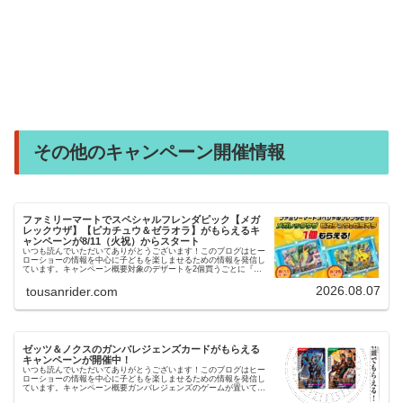
その他のキャンペーン開催情報
ファミリーマートでスペシャルフレンダピック【メガ
レックウザ】【ピカチュウ＆ゼラオラ】がもらえるキ
ャンペーンが8/11（火祝）からスタート
いつも読んでいただいてありがとうございます！このブログはヒー
ローショーの情報を中心に子どもを楽しませるための情報を発信し
ています。キャンペーン概要対象のデザートを2個買うごとに『メ
ガレックウザ』対象のパンを３個買うごとに『ピカチュウ＆ゼラ
オ…
2026.08.07
tousanrider.com
ゼッツ＆ノクスのガンバレジェンズカードがもらえる
キャンペーンが開催中！
いつも読んでいただいてありがとうございます！このブログはヒー
ローショーの情報を中心に子どもを楽しませるための情報を発信し
ています。キャンペーン概要ガンバレジェンズのゲームが置いてあ
るゲームセンターでゼッツとノクスのカードがもらえるキャンペ