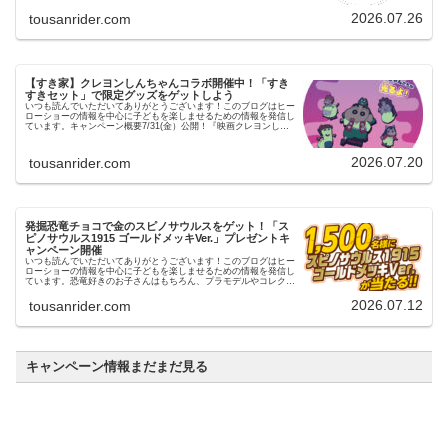
ー…
2026.07.26
tousanrider.com
【すき家】クレヨンしんちゃんコラボ開催中！「すき
すきセット」で限定グッズをゲットしよう
いつも読んでいただいてありがとうございます！このブログはヒー
ローショーの情報を中心に子どもを楽しませるための情報を発信し
ています。キャンペーン概要7/31(金）公開！『映画クレヨンしん
ちゃん 奇々怪々！オラの妖怪バケ～ション』を記念して映画…
2026.07.20
tousanrider.com
発掘恐竜チョコで金のスピノサウルスをゲット！「ス
ピノサウルス1915 ゴールドメッキVer.」プレゼントキ
ャンペーン開催
いつも読んでいただいてありがとうございます！このブログはヒー
ローショーの情報を中心に子どもを楽しませるための情報を発信し
ています。恐竜好きのお子さんはもちろん、プラモデルやコレクシ
ョンが好きな方にも見逃せないキャンペーンがスタートしまし
た！…
2026.07.12
tousanrider.com
キャンペーン情報まだまだ見る
明治ブルガリアヨーグルト × 『トイ・ストーリー
5』コラボキャンペーン
いつも読んでいただいてありがとうございます！このブログは
ヒーローショーの情報を中心に子どもを楽しませるための情報
を発信しています。キャンペーン概要映画『トイ・ストーリー