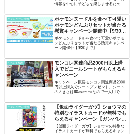
情報を中心に子どもを楽しませるための
情報を発信しています。キャンペーン概
要第1弾のゼッツエクスドリームのカード
がもらえるのは5/28から、G7がもらえる
ポケモンヌードルを食べて可愛い
キャンペーン情報
のは6/12から...
ポケモンどんぶりセットが当たる
懸賞キャンペーン開催中【9/30ま
で】
ポケモンヌードルを食べて可愛いポケモ
ンどんぶりセットが当たる懸賞キャンペ
ーン開催中【9/30まで】
モンコレ関連商品2000円以上購
イベント情報
入でビニールシートがもらえるキ
ャンペーン
キャンペーン概要モンコレ関連商品2000
円以上購入でシートプレゼント。シート
の大きさは60㎝×60㎝なので一人用です
ね。家の中での遊びに使うのが良いでし
ょう。景品がなくなり次第終了なのでほ
しい方はお早めに。モンコレ売り場に↑の
【仮面ライダーガヴ】ショウマの
キャンペーン情報
ポスターが貼っ...
特別なイラストカードが無料でも
らえるキャンペーン【ガンバレジ
ェンズ】
【仮面ライダーガヴ】ショウマの特別な
イラストカードが無料でもらえるキャン