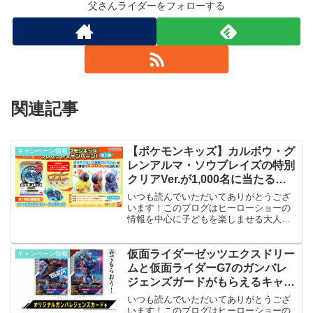
を発信しています。キャンペーン概要公式HP高いからあんま
父さんライダーをフォローする
り自販機でジュース買いたくないけど、コナンのグッズが当た
るなら買ってみよ…
2026.06.03
tousanrider.com
関連記事
【ポケモンキッズ】カルボウ・グ
キャンペーン情報
レンアルマ・ソウブレイズの特別
クリアVer.が1,000名に当たるキ
ャンペーンが5/26から開始
いつも読んでいただいてありがとうござ
います！このブログはヒーローショーの
情報を中心に子どもを楽しませる大人の
ための情報を発信しています。キャンペ
ーン概要かわいいポケモンの指人形シリ
ーズスーパーの食玩コーナーで買えま
仮面ライダーゼッツエクスドリー
キャンペーン情報
す。中身が分かっているので...
ムと仮面ライダーG7のガンバレ
ジェンズガードがもらえるキャン
ペーン
いつも読んでいただいてありがとうござ
います！このブログはヒーローショーの