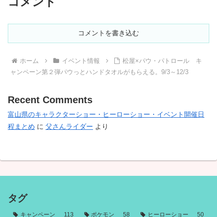
コメント
コメントを書き込む
ホーム
イベント情報
松屋×パウ・パトロール キ
ャンペーン第２弾パウっとハンドタオルがもらえる。9/3～12/3
Recent Comments
富山県のキャラクターショー・ヒーローショー・イベント開催日
程まとめ
に
父さんライダー
より
タグ
キャンペーン
113
ポケモン
58
ヒーローショー
50