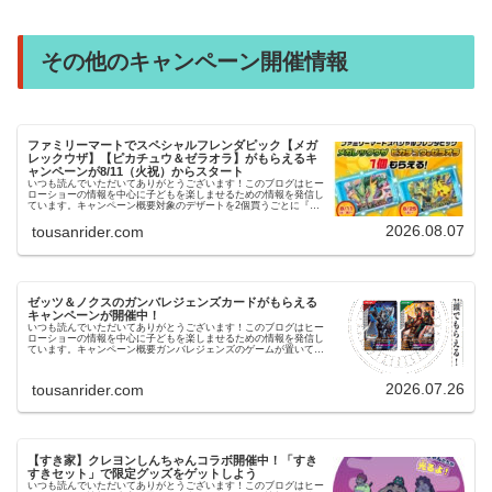
その他のキャンペーン開催情報
ファミリーマートでスペシャルフレンダピック【メガ
レックウザ】【ピカチュウ＆ゼラオラ】がもらえるキ
ャンペーンが8/11（火祝）からスタート
いつも読んでいただいてありがとうございます！このブログはヒー
ローショーの情報を中心に子どもを楽しませるための情報を発信し
ています。キャンペーン概要対象のデザートを2個買うごとに『メ
ガレックウザ』対象のパンを３個買うごとに『ピカチュウ＆ゼラ
オ…
2026.08.07
tousanrider.com
ゼッツ＆ノクスのガンバレジェンズカードがもらえる
キャンペーンが開催中！
いつも読んでいただいてありがとうございます！このブログはヒー
ローショーの情報を中心に子どもを楽しませるための情報を発信し
ています。キャンペーン概要ガンバレジェンズのゲームが置いてあ
るゲームセンターでゼッツとノクスのカードがもらえるキャンペ
ー…
2026.07.26
tousanrider.com
【すき家】クレヨンしんちゃんコラボ開催中！「すき
すきセット」で限定グッズをゲットしよう
いつも読んでいただいてありがとうございます！このブログはヒー