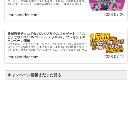
ローショーの情報を中心に子どもを楽しませるための情報を発信し
ています。キャンペーン概要7/31(金）公開！『映画クレヨンしん
ちゃん 奇々怪々！オラの妖怪バケ～ション』を記念して映画…
2026.07.20
tousanrider.com
発掘恐竜チョコで金のスピノサウルスをゲット！「ス
ピノサウルス1915 ゴールドメッキVer.」プレゼントキ
ャンペーン開催
いつも読んでいただいてありがとうございます！このブログはヒー
ローショーの情報を中心に子どもを楽しませるための情報を発信し
ています。恐竜好きのお子さんはもちろん、プラモデルやコレクシ
ョンが好きな方にも見逃せないキャンペーンがスタートしまし
た！…
2026.07.12
tousanrider.com
キャンペーン情報まだまだ見る
明治ブルガリアヨーグルト × 『トイ・ストーリー
5』コラボキャンペーン
いつも読んでいただいてありがとうございます！このブログは
ヒーローショーの情報を中心に子どもを楽しませるための情報
を発信しています。キャンペーン概要映画『トイ・ストーリー
5』公開を記念して、対象の明治ブルガリアヨーグルトを購入
すると、抽選でオ…
2026.07.04
tousanrider.com
アンパンマンジュースでアンパンマングッズが抽
選で500名に当たるキャンペーン【7/1～8/31】