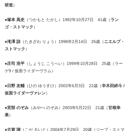
研造
）
●
塚本 高史
（つかもと たかし）1982年10月27日 41歳（
ラン
ゴ・ストマック
）
●
滝澤 諒
（たきざわ りょう）1998年2月14日 26歳（
ニエルブ・
ストマック
）
●
庄司 浩平
（しょうじ こうへい）1999年10月28日 25歳（ラー
ゲ9 / 仮面ライダーヴラム）
●日野 友輔
（ひの ゆうすけ）2002年6月3日 22歳（
辛木田絆斗 /
仮面ライダーヴァレン
）
●
宮部 のぞみ
（みやべ のぞみ）2003年5月22日 21歳（
甘根幸
果
）
●
古賀 瑠
（こが るいと）2004年7月29日 20歳（ジープ・ストマ