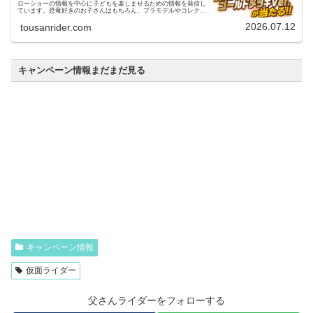
ローショーの情報を中心に子どもを楽しませるための情報を発信し
ています。恐竜好きのお子さんはもちろん、プラモデルやコレクシ
ョンが好きな方にも見逃せないキャンペーンがスタートしまし
た！…
2026.07.12
tousanrider.com
キャンペーン情報まだまだ見る
明治ブルガリアヨーグルト × 『トイ・ストーリー
5』コラボキャンペーン
いつも読んでいただいてありがとうございます！このブログは
ヒーローショーの情報を中心に子どもを楽しませるための情報
を発信しています。キャンペーン概要映画『トイ・ストーリー
5』公開を記念して、対象の明治ブルガリアヨーグルトを購入
すると、抽選でオ…
2026.07.04
tousanrider.com
アンパンマンジュースでアンパンマングッズが抽
選で500名に当たるキャンペーン【7/1～8/31】
いつも読んでいただいてありがとうございます！このブログは
ヒーローショーの情報を中心に子どもを楽しませるための情報
を発信しています。キャンペーン概要2026年も、**明治「そ
れいけ！アンパンマン 夏のオールスターキャンペーン2026」
**が開…
2026.07.01
キャンペーン情報
tousanrider.com
仮面ライダー
ファミレス Joyfull で鬼滅の刃コラボ開催！
父さんライダーをフォローする
7/14(火)からスタート！
いつも読んでいただいてありがとうございます！このブログは