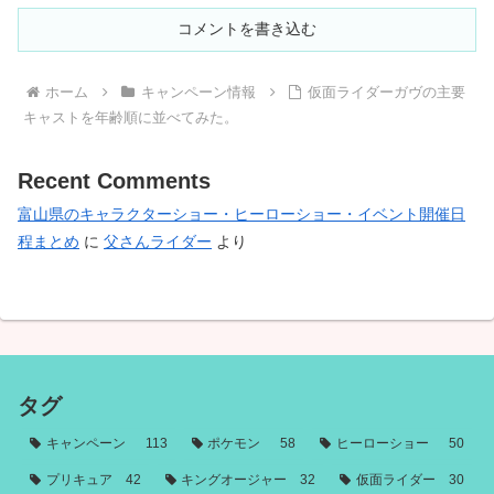
コメントを書き込む
ホーム
キャンペーン情報
仮面ライダーガヴの主要
キャストを年齢順に並べてみた。
Recent Comments
富山県のキャラクターショー・ヒーローショー・イベント開催日
程まとめ
に
父さんライダー
より
タグ
キャンペーン
113
ポケモン
58
ヒーローショー
50
プリキュア
42
キングオージャー
32
仮面ライダー
30