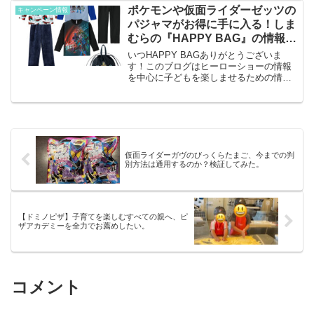
ポケモンや仮面ライダーゼッツの
キャンペーン情報
パジャマがお得に手に入る！しま
むらの『HAPPY BAG』の情報解
禁！
いつHAPPY BAGありがとうございま
す！このブログはヒーローショーの情報
を中心に子どもを楽しませるための情報
を発信しています。ファッションセンタ
ーしまむらの『HAPPY BAG』とは？
『HAPPY BAG』はファッションセンタ
ーしまむら...
仮面ライダーガヴのびっくらたまご、今までの判
別方法は通用するのか？検証してみた。
【ドミノピザ】子育てを楽しむすべての親へ、ピ
ザアカデミーを全力でお薦めしたい。
コメント