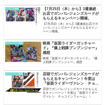
情報を発信しています。キャンペーン概
要ガンバレジェンズのゲームが置いてあ
るゲームセンターでゼッツとノクスのカ
【7月25日（木）から】3週連続
イベント情報
ードがもらえるキャンペー...
お店でガンバレジェンズカードが
もらえるキャンペーン開催。
【7月25日（木）から】3週連続お店でガ
ンバレジェンズカードがもらえるキャン
ペーン開催。
映画『仮面ライダーガッチャー
キャンペーン情報
ド』『爆上戦隊ブンブンジャー』
感想
映画『仮面ライダーガッチャード』『爆
上戦隊ブンブンジャー』感想
店頭でガンバレジェンズカードが
キャンペーン情報
もらえるキャンペーン！今度は
『仮面ライダーヴァレン チョコ
ドンフォーム』！
店頭でガンバレジェンズカードがもらえ
るキャンペーン！今度は『仮面ライダー
ヴァレン チョコドンフォーム』！