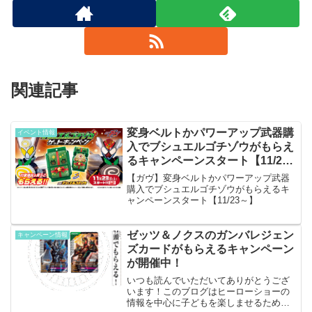
ヒーローショーの情報を中心に子どもを楽しませるための情報
を発信しています。キャンペーン概要国民的、いや世界的人気
アニメの「鬼滅の刃」とのコラボキャンペーン2024年に実施
されたコラボで…
2026.07.01
tousanrider.com
名探偵プリキュアの映画の入場者プレゼントが公
関連記事
開。今年も豪華！
いつも読んでいただいてありがとうございます！このブログは
ヒーローショーの情報を中心に子どもを楽しませるための情報
を発信しています。「ポチタンミラクルライト」2026年9月18
日公開の『映画名探偵プリキュア！ 不思議な庭と2人の秘密』
では、お…
変身ベルトかパワーアップ武器購
2026.06.23
tousanrider.com
イベント情報
入でブシュエルゴチゾウがもらえ
るキャンペーンスタート【11/23
～】
【ガヴ】変身ベルトかパワーアップ武器
サントリー自販機で名探偵コナンのアクリルスタ
ンドが当たるキャンペーン！
購入でブシュエルゴチゾウがもらえるキ
いつも読んでいただいてありがとうございます！このブログは
ャンペーンスタート【11/23～】
ヒーローショーの情報を中心に子どもを楽しませるための情報
を発信しています。キャンペーン概要公式HP高いからあんま
り自販機でジュース買いたくないけど、コナンのグッズが当た
るなら買ってみよ…
2026.06.03
tousanrider.com
ゼッツ＆ノクスのガンバレジェン
キャンペーン情報
ズカードがもらえるキャンペーン
が開催中！
いつも読んでいただいてありがとうござ
います！このブログはヒーローショーの
情報を中心に子どもを楽しませるための