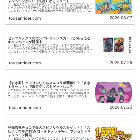
ャンペーンが8/11（火祝）からスタート
いつも読んでいただいてありがとうございます！このブログはヒー
ローショーの情報を中心に子どもを楽しませるための情報を発信し
ています。キャンペーン概要対象のデザートを2個買うごとに『メ
ガレックウザ』対象のパンを３個買うごとに『ピカチュウ＆ゼラ
オ…
2026.08.07
tousanrider.com
ゼッツ＆ノクスのガンバレジェンズカードがもらえる
キャンペーンが開催中！
いつも読んでいただいてありがとうございます！このブログはヒー
ローショーの情報を中心に子どもを楽しませるための情報を発信し
ています。キャンペーン概要ガンバレジェンズのゲームが置いてあ
るゲームセンターでゼッツとノクスのカードがもらえるキャンペ
ー…
2026.07.26
tousanrider.com
【すき家】クレヨンしんちゃんコラボ開催中！「すき
すきセット」で限定グッズをゲットしよう
いつも読んでいただいてありがとうございます！このブログはヒー
ローショーの情報を中心に子どもを楽しませるための情報を発信し
ています。キャンペーン概要7/31(金）公開！『映画クレヨンしん
ちゃん 奇々怪々！オラの妖怪バケ～ション』を記念して映画…
2026.07.20
tousanrider.com
発掘恐竜チョコで金のスピノサウルスをゲット！「ス
ピノサウルス1915 ゴールドメッキVer.」プレゼントキ
ャンペーン開催
いつも読んでいただいてありがとうございます！このブログはヒー