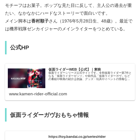
モチーフはお菓子。ポップな見た目に反して、主人公の過去が重
たい、なかなかにハードなストーリーで面白いです。
メイン脚本は
香村順子
さん（1976年5月28日生、48歳）。最近で
は機界戦隊ゼンカイジャーのメインライターをつとめている。
公式HP
仮面ライダーWEB【公式】｜東映
仮面ライダーシリーズ公式サイトです。令和仮面ライダー第7作と
なる「仮面ライダーゼッツ」や前作品「仮面ライダーガヴ」など
の番組や映画の紹介は勿論、グッズ・玩具やイベントの情報な
ど、シリーズ全般の情報を掲載しています。
www.kamen-rider-official.com
仮面ライダーガヴおもちゃ情報
https://toy.bandai.co.jp/series/rider