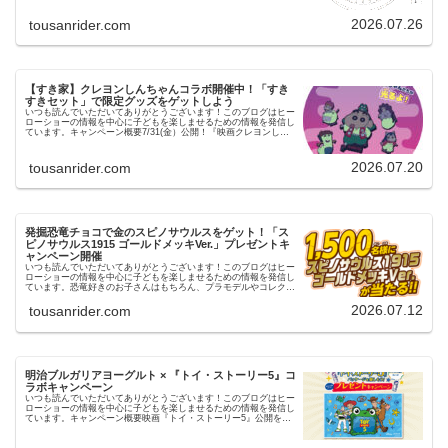
ー…
2026.07.26
tousanrider.com
【すき家】クレヨンしんちゃんコラボ開催中！「すき
すきセット」で限定グッズをゲットしよう
いつも読んでいただいてありがとうございます！このブログはヒー
ローショーの情報を中心に子どもを楽しませるための情報を発信し
ています。キャンペーン概要7/31(金）公開！『映画クレヨンしん
ちゃん 奇々怪々！オラの妖怪バケ～ション』を記念して映画…
2026.07.20
tousanrider.com
発掘恐竜チョコで金のスピノサウルスをゲット！「ス
ピノサウルス1915 ゴールドメッキVer.」プレゼントキ
ャンペーン開催
いつも読んでいただいてありがとうございます！このブログはヒー
ローショーの情報を中心に子どもを楽しませるための情報を発信し
ています。恐竜好きのお子さんはもちろん、プラモデルやコレクシ
ョンが好きな方にも見逃せないキャンペーンがスタートしまし
た！…
2026.07.12
tousanrider.com
明治ブルガリアヨーグルト × 『トイ・ストーリー5』コ
ラボキャンペーン
いつも読んでいただいてありがとうございます！このブログはヒー
ローショーの情報を中心に子どもを楽しませるための情報を発信し
ています。キャンペーン概要映画『トイ・ストーリー5』公開を記
念して、対象の明治ブルガリアヨーグルトを購入すると、抽選で
オ…