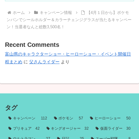
ホーム
キャンペーン情報
【4月１日から】ポケモ
ンパンでシールホルダー＆カラーチェンジグラスが当たるキャンペー
ン！当選者なんと総数3,500名！
Recent Comments
富山県のキャラクターショー・ヒーローショー・イベント開催日
程まとめ
に
父さんライダー
より
タグ
キャンペーン
112
ポケモン
57
ヒーローショー
50
プリキュア
42
キングオージャー
32
仮面ライダー
30
ウルトラマン
27
日記
25
スーパー戦隊
8