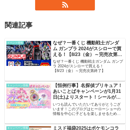
関連記事
なぜ？一番くじ 機動戦士ガンダ
イベント情報
ム ガンプラ 2024がスシローで買
える！【8/23（金）～完売次第終
了】
なぜ？一番くじ 機動戦士ガンダム ガンプ
ラ 2024がスシローで買える！
【8/23（金）～完売次第終了】
【恒例行事】名探偵プリキュア！
キャンペーン情報
あいことばキャンペーンが1月31
日(土)よりスタート！シールがも
らえるよー
いつも読んでいただいてありがとうござ
います！このブログはヒーローショーの
情報を中心に子どもを楽しませるための
情報を発信しています。キャンペーン概
要次のプリキュアは名探偵プリキュア！
かー、今までありそうでなかったテーマ
ミスド福袋2025はポケモンコラ
キャンペーン情報