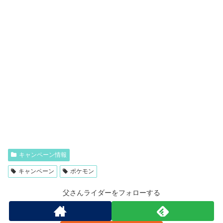
焼肉きんぐでオリジナルトミカがもらえるキャン
ペーンが6月24日からスタート！
いつも読んでいただいてありがとうございます！このブログは
ヒーローショーの情報を中心に子どもを楽しませるための情報
を発信しています。キャンペーン概要2026年6月24日から「焼
肉きんぐ公式アプリ」の引き換えクーポン提示で、大人気ミニ
カー「トミ…
2026.06.13
tousanrider.com
サントリー自販機で名探偵コナンのアクリルスタ
ンドが当たるキャンペーン！
いつも読んでいただいてありがとうございます！このブログは
ヒーローショーの情報を中心に子どもを楽しませるための情報
を発信しています。キャンペーン概要公式HP高いからあんま
り自販機でジュース買いたくないけど、コナンのグッズが当た
るなら買ってみよ…
2026.06.03
tousanrider.com
キャンペーン情報
キャンペーン
ポケモン
カルピスの原液を買ってリラックマやすみっコの
かわいいグッズがもらえるキャンペーン！
いつも読んでいただいてありがとうございます！このブログは
ヒーローショーの情報を中心に子どもを楽しませるための情報
父さんライダーをフォローする
を発信しています。キャンペーン概要カルピスの対象商品を購
入して、レシートを登録し3ポイント貯めて応募！当選者はな
んと1,000名…
2026.06.02
tousanrider.com