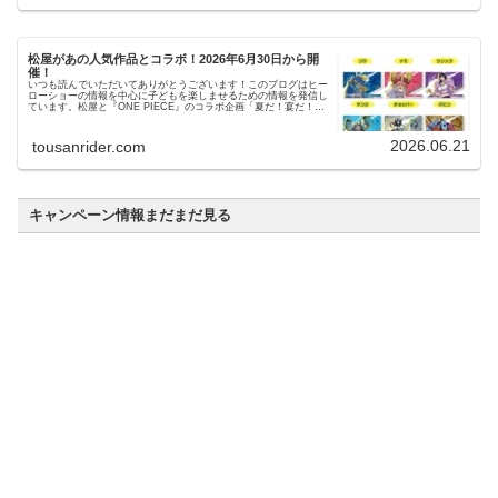
松屋があの人気作品とコラボ！2026年6月30日から開
催！
いつも読んでいただいてありがとうございます！このブログはヒー
ローショーの情報を中心に子どもを楽しませるための情報を発信し
ています。松屋と『ONE PIECE』のコラボ企画「夏だ！宴だ！大
まんぷく祭」が、2026年6月30日10時から10月6…
2026.06.21
tousanrider.com
キャンペーン情報まだまだ見る
かっぱ寿司でもらえるキャンペーントミカ。第2弾
のトラック（やさしく光るたこ）が発表された
よ。
いつも読んでいただいてありがとうございます！このブログは
ヒーローショーの情報を中心に子どもを楽しませるための情報
を発信しています。キャンペーン概要先日このブログでも紹介
したかっぱ寿司のトミカがもらえるキャンペーン↓第2弾のも
2026.06.30
らえるトミカの内…
tousanrider.com
【ポケモンフレンダ】ミュウのスペシャルピック
がもらえるキャンペーンが7月11日(土)から
いつも読んでいただいてありがとうございます！このブログは
ヒーローショーの情報を中心に子どもを楽しませるための情報
を発信しています。キャンペーン概要全国のフレンダが設置さ
れているゲームセンターで幻のポケモン『ミュウ』がもらえる
キャンペーンがス…
2026.06.13
tousanrider.com