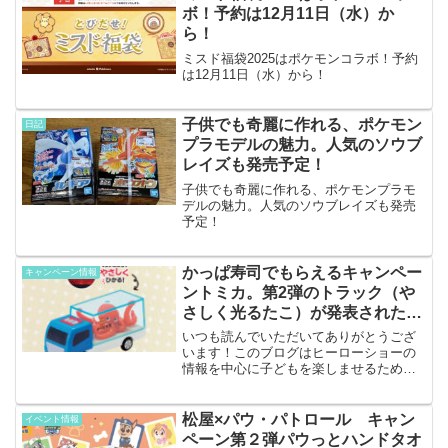
で楽しみ。そんでもって毎...
ボ！予約は12月11日（水）か
ら！
ミスド福袋2025はポケモンコラボ！予約
は12月11日（水）から！
子供でも奇麗に作れる、ポケモン
日記
プラモデルの魅力。人気のソウブ
レイズも発売予定！
子供でも奇麗に作れる、ポケモンプラモ
デルの魅力。人気のソウブレイズも発売
予定！
かっぱ寿司でもらえるキャンペー
キャンペーン情報
ントミカ。第2弾のトラック（や
さしく光るたこ）が発表された
よ。
いつも読んでいただいてありがとうござ
います！このブログはヒーローショーの
情報を中心に子どもを楽しませるための
情報を発信しています。キャンペーン概
要先日このブログでも紹介したかっぱ寿
司のトミカがもらえるキャンペーン↓第2
松屋×パウ・パトロール キャン
イベント情報
弾のもらえるトミカの内...
ペーン第２弾パウっとハンドタオ