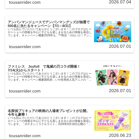
2026.07.04
tousanrider.com
アンパンマンジュースでアンパンマングッズが抽選で
500名に当たるキャンペーン【7/1～8/31】
いつも読んでいただいてありがとうございます！このブログはヒー
ローショーの情報を中心に子どもを楽しませるための情報を発信し
ています。キャンペーン概要2026年も、**明治「それいけ！アンパ
ンマン 夏のオールスターキャンペーン2026」**が開…
2026.07.01
tousanrider.com
ファミレス Joyfull で鬼滅の刃コラボ開催！
7/14(火)からスタート！
いつも読んでいただいてありがとうございます！このブログはヒー
ローショーの情報を中心に子どもを楽しませるための情報を発信し
ています。キャンペーン概要国民的、いや世界的人気アニメの「鬼
滅の刃」とのコラボキャンペーン2024年に実施されたコラボで…
2026.07.01
tousanrider.com
名探偵プリキュアの映画の入場者プレゼントが公開。
今年も豪華！
いつも読んでいただいてありがとうございます！このブログはヒー
ローショーの情報を中心に子どもを楽しませるための情報を発信し
ています。「ポチタンミラクルライト」2026年9月18日公開の『映
画名探偵プリキュア！ 不思議な庭と2人の秘密』では、お…
2026.06.23
tousanrider.com