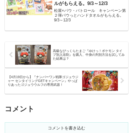
ルがもらえる。9/3～12/3
松屋×パウ・パトロール キャンペーン第
２弾パウっとハンドタオルがもらえる。
9/3～12/3
高級なびっくらたまご『ゆけっ！ポケモン タイ
プ別入浴剤』を購入、中身の判別方法を試してみ
た結果は？
【4月19日から】『ナンバーワン戦隊ゴジュウジ
ャー センタイリングGETキャンペーン』やっぱ
りあったゴジュウウルフの専用武器！
コメント
コメントを書き込む